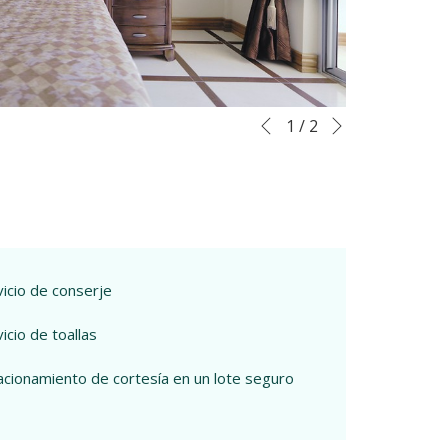
Siguiente
Botones
Al
1
/
2
Anterior
de
hacer
control
clic
de
en
la
los
presentación
siguientes
de
enlaces,
vicio de conserje
diapositivas
se
actualizará
icio de toallas
el
contenido
acionamiento de cortesía en un lote seguro
anterior