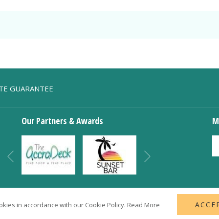
ATE GUARANTEE
Our Partners & Awards
M
Siguiente
Anterior
ACCE
okies in accordance with our Cookie Policy.
Read More
© 2021 Accra Beach Hotel & Spa | Designed by Amadeus