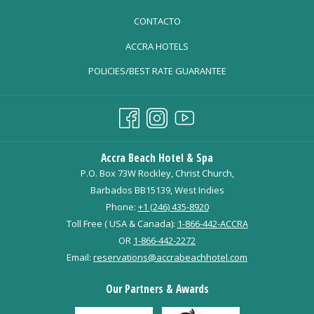
CONTACTO
ACCRA HOTELS
POLICIES/BEST RATE GUARANTEE
Accra Beach Hotel & Spa
P.O. Box 73W Rockley, Christ Church,
Barbados BB15139, West Indies
Phone:
+1 (246) 435-8920
Toll Free ( USA & Canada):
1-866-442-ACCRA
OR
1-866-442-2272
Email:
reservations@accrabeachhotel.com
Our Partners & Awards